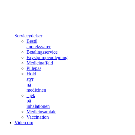
Serviceydelser
Bestil
apoteksvarer
Betalingsservice
Brystpumpeudlejning
Medicinaffald
Pillepas
Hold
styr
på
medicinen
Tjek
på
inhalationen
Medicinsamtale
Vaccination
Viden om