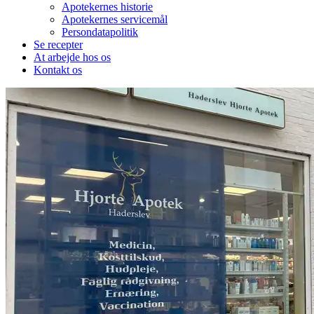
Apotekernes historie
Apotekernes servicemål
Persondatapolitik
Se recepter
At arbejde hos os
Kontakt os