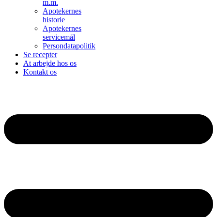
m.m.
Apotekernes
historie
Apotekernes
servicemål
Persondatapolitik
Se recepter
At arbejde hos os
Kontakt os