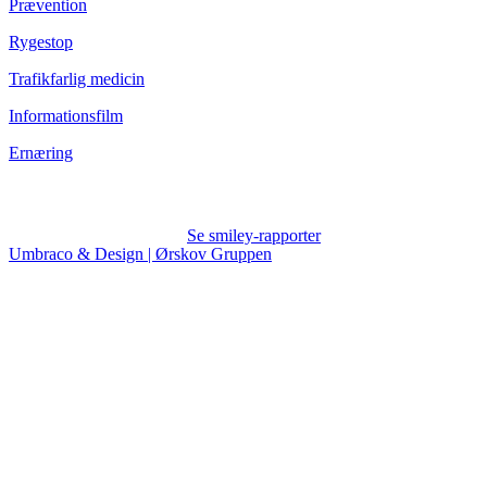
Prævention
Rygestop
Trafikfarlig medicin
Informationsfilm
Ernæring
Se smiley-rapporter
Umbraco & Design | Ørskov Gruppen