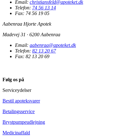
Email:
christiansfeld@apoteket.dk
Telefon:
74 56 13 14
Fax: 74 56 19 05
Aabenraa Hjorte Apotek
Madevej 31 · 6200 Aabenraa
Email:
aabenraa@apoteket.dk
Telefon:
82 13 20 67
Fax: 82 13 20 69
Følg os på
Serviceydelser
Bestil apoteksvarer
Betalingsservice
Brystpumpeudlejning
Medicinaffald