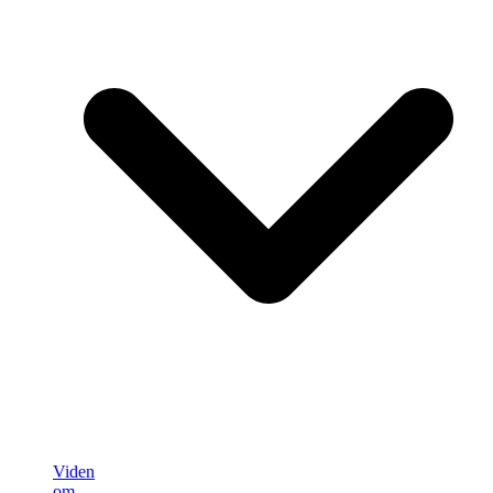
Viden
om