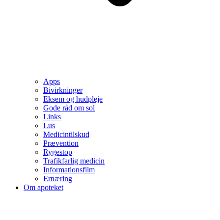
Apps
Bivirkninger
Eksem og hudpleje
Gode råd om sol
Links
Lus
Medicintilskud
Prævention
Rygestop
Trafikfarlig medicin
Informationsfilm
Ernæring
Om apoteket