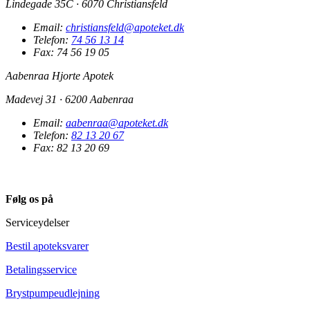
Lindegade 35C · 6070 Christiansfeld
Email:
christiansfeld@apoteket.dk
Telefon:
74 56 13 14
Fax: 74 56 19 05
Aabenraa Hjorte Apotek
Madevej 31 · 6200 Aabenraa
Email:
aabenraa@apoteket.dk
Telefon:
82 13 20 67
Fax: 82 13 20 69
Følg os på
Serviceydelser
Bestil apoteksvarer
Betalingsservice
Brystpumpeudlejning