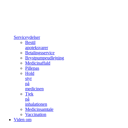
Serviceydelser
Bestil
apoteksvarer
Betalingsservice
Brystpumpeudlejning
Medicinaffald
Pillepas
Hold
styr
på
medicinen
Tjek
på
inhalationen
Medicinsamtale
Vaccination
Viden om