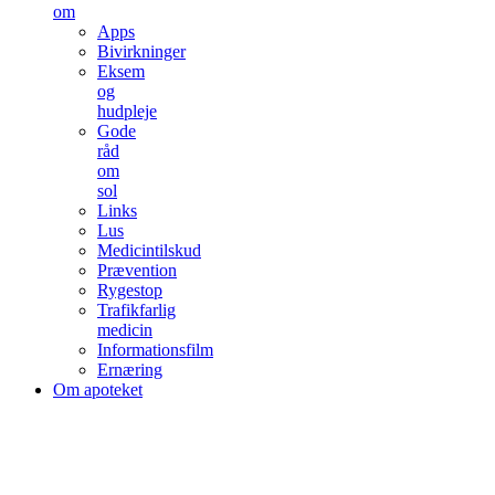
om
Apps
Bivirkninger
Eksem
og
hudpleje
Gode
råd
om
sol
Links
Lus
Medicintilskud
Prævention
Rygestop
Trafikfarlig
medicin
Informationsfilm
Ernæring
Om apoteket