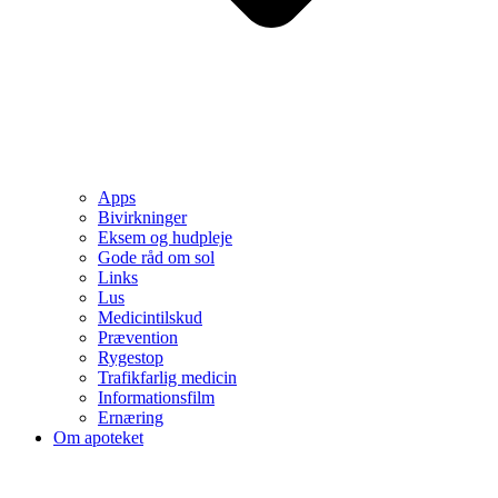
Apps
Bivirkninger
Eksem og hudpleje
Gode råd om sol
Links
Lus
Medicintilskud
Prævention
Rygestop
Trafikfarlig medicin
Informationsfilm
Ernæring
Om apoteket