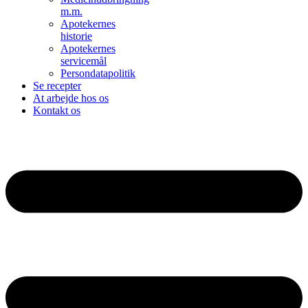
m.m.
Apotekernes
historie
Apotekernes
servicemål
Persondatapolitik
Se recepter
At arbejde hos os
Kontakt os