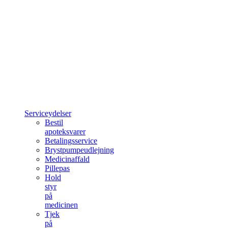
Serviceydelser
Bestil
apoteksvarer
Betalingsservice
Brystpumpeudlejning
Medicinaffald
Pillepas
Hold
styr
på
medicinen
Tjek
på