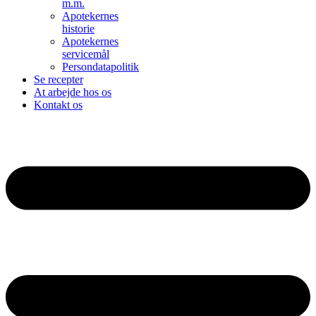
m.m.
Apotekernes
historie
Apotekernes
servicemål
Persondatapolitik
Se recepter
At arbejde hos os
Kontakt os