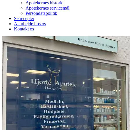
Apotekernes historie
Apotekernes servicemål
Persondatapolitik
Se recepter
At arbejde hos os
Kontakt os