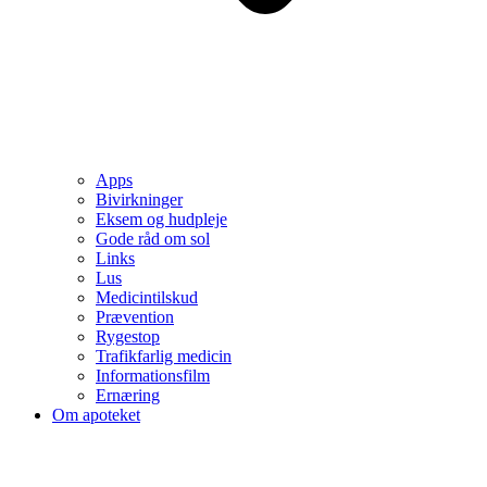
Apps
Bivirkninger
Eksem og hudpleje
Gode råd om sol
Links
Lus
Medicintilskud
Prævention
Rygestop
Trafikfarlig medicin
Informationsfilm
Ernæring
Om apoteket