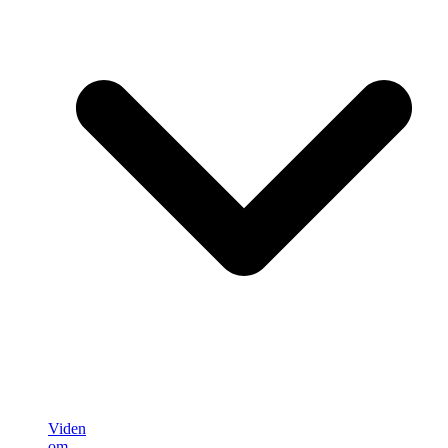
Viden
om