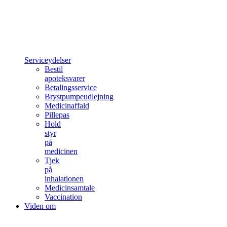
Serviceydelser
Bestil
apoteksvarer
Betalingsservice
Brystpumpeudlejning
Medicinaffald
Pillepas
Hold
styr
på
medicinen
Tjek
på
inhalationen
Medicinsamtale
Vaccination
Viden om