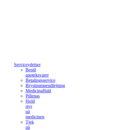
Serviceydelser
Bestil
apoteksvarer
Betalingsservice
Brystpumpeudlejning
Medicinaffald
Pillepas
Hold
styr
på
medicinen
Tjek
på